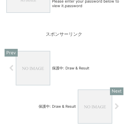
Please enter your password below to
view it.password
スポンサーリンク
保護中: Draw & Result
保護中: Draw & Result