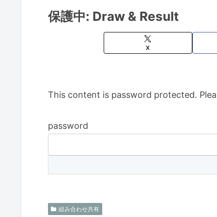
保護中: Draw & Result
X
This content is password protected. Plea
password
組み合わせ共有