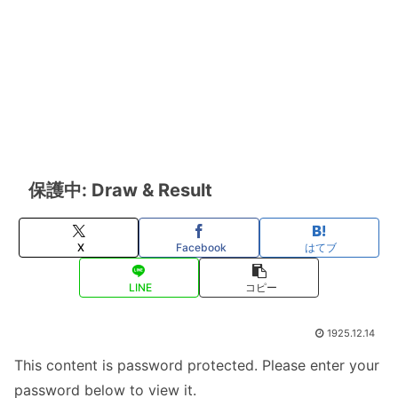
保護中: Draw & Result
X
Facebook
はてブ
LINE
コピー
1925.12.14
This content is password protected. Please enter your
password below to view it.