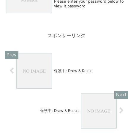
Please enter your password below to
view it.password
スポンサーリンク
保護中: Draw & Result
保護中: Draw & Result