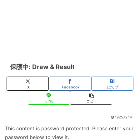
保護中: Draw & Result
X
Facebook
はてブ
LINE
コピー
1925.12.14
This content is password protected. Please enter your
password below to view it.