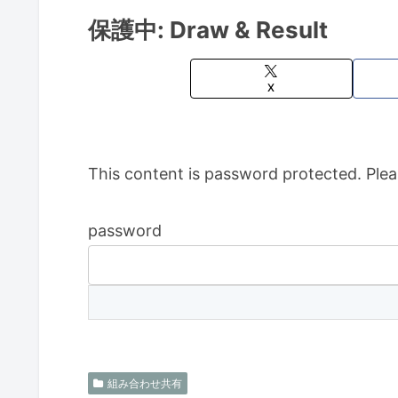
保護中: Draw & Result
X
This content is password protected. Plea
password
組み合わせ共有