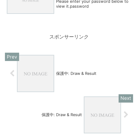
Please enter your password below to
view it.password
スポンサーリンク
保護中: Draw & Result
保護中: Draw & Result