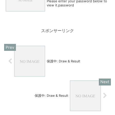
Please enter your password below to
view it.password
スポンサーリンク
保護中: Draw & Result
保護中: Draw & Result