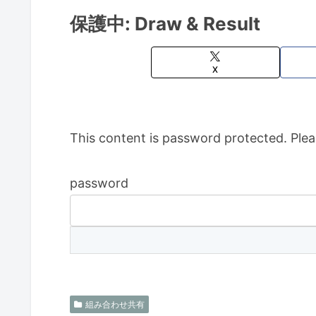
保護中: Draw & Result
X
This content is password protected. Plea
password
組み合わせ共有