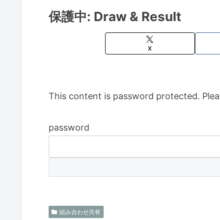
保護中: Draw & Result
X
This content is password protected. Plea
password
組み合わせ共有