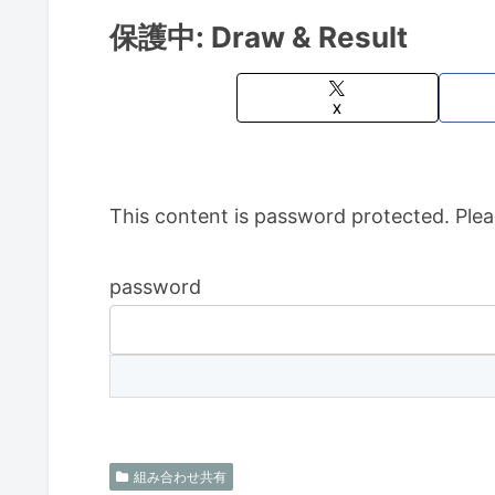
保護中: Draw & Result
X
This content is password protected. Plea
password
組み合わせ共有