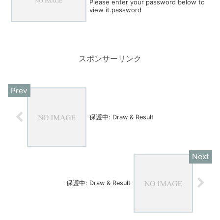
Please enter your password below to
view it.password
スポンサーリンク
保護中: Draw & Result
保護中: Draw & Result