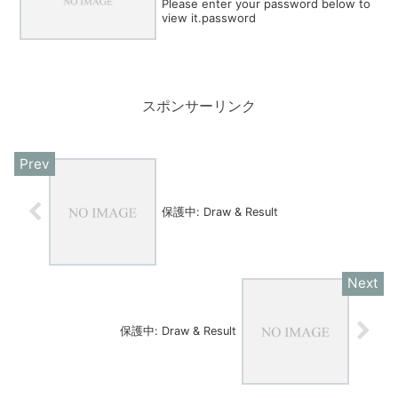
Please enter your password below to
view it.password
スポンサーリンク
保護中: Draw & Result
保護中: Draw & Result