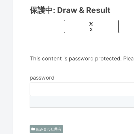
保護中: Draw & Result
X
This content is password protected. Plea
password
組み合わせ共有