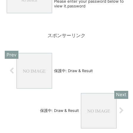
Please enter your password below to
view it.password
スポンサーリンク
保護中: Draw & Result
保護中: Draw & Result