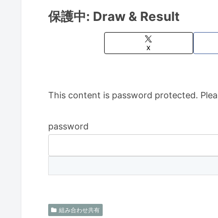
保護中: Draw & Result
X
This content is password protected. Plea
password
組み合わせ共有