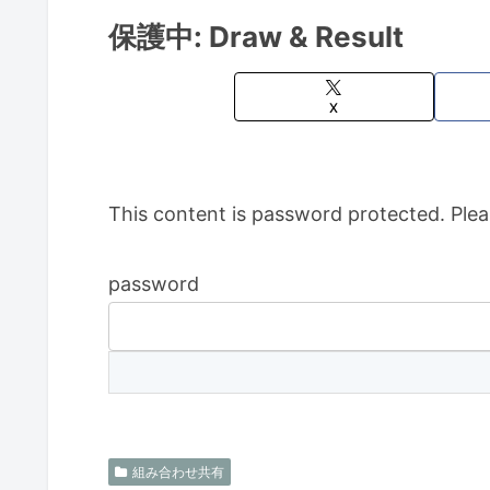
保護中: Draw & Result
X
This content is password protected. Plea
password
組み合わせ共有