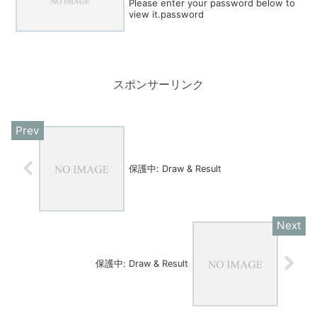
Please enter your password below to
view it.password
スポンサーリンク
保護中: Draw & Result
保護中: Draw & Result