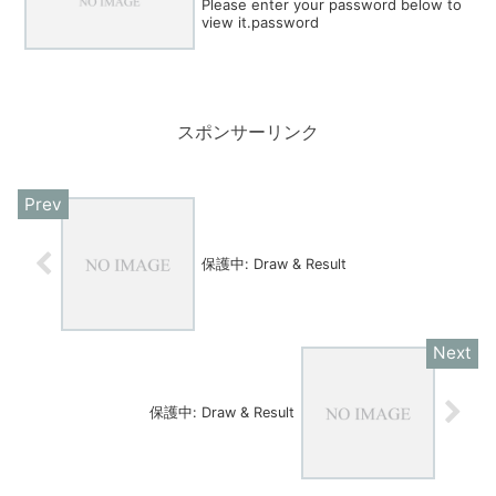
Please enter your password below to
view it.password
スポンサーリンク
保護中: Draw & Result
保護中: Draw & Result