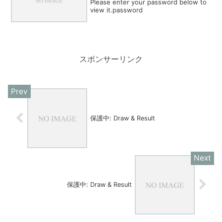
Please enter your password below to
view it.password
スポンサーリンク
保護中: Draw & Result
保護中: Draw & Result