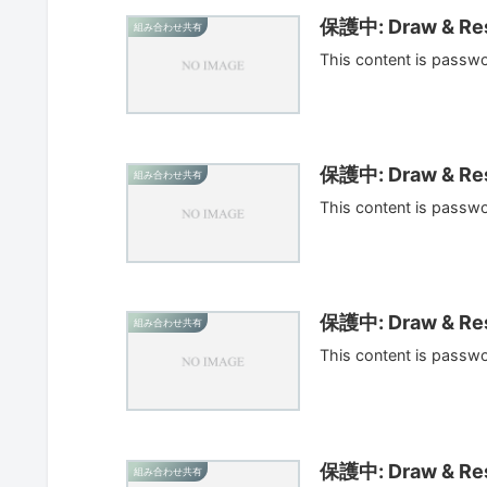
保護中: Draw & Res
組み合わせ共有
This content is passw
保護中: Draw & Res
組み合わせ共有
This content is passw
保護中: Draw & Res
組み合わせ共有
This content is passw
保護中: Draw & Res
組み合わせ共有