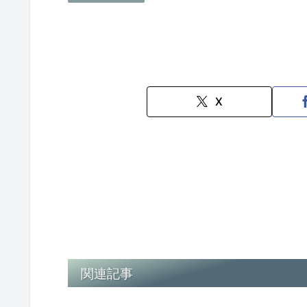
X
関連記事