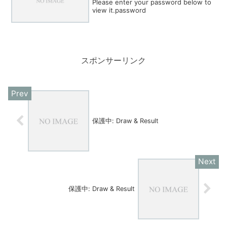
Please enter your password below to
view it.password
スポンサーリンク
保護中: Draw & Result
保護中: Draw & Result