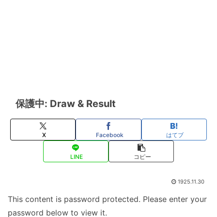
保護中: Draw & Result
X
Facebook
はてブ
LINE
コピー
1925.11.30
This content is password protected. Please enter your
password below to view it.