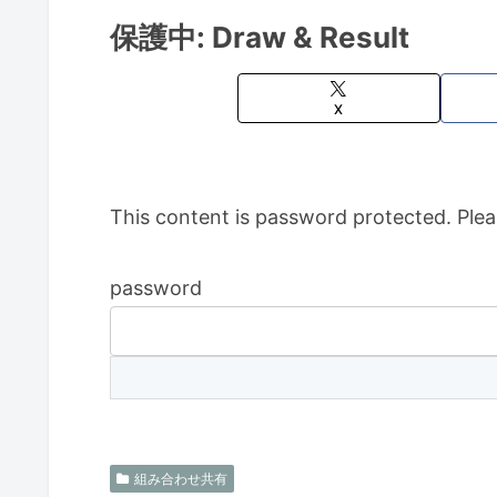
保護中: Draw & Result
X
This content is password protected. Plea
password
組み合わせ共有