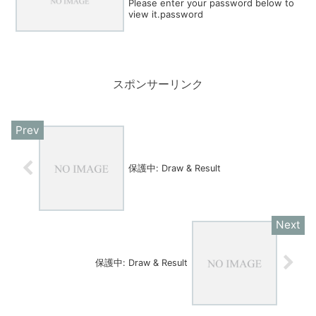
Please enter your password below to
view it.password
スポンサーリンク
保護中: Draw & Result
保護中: Draw & Result