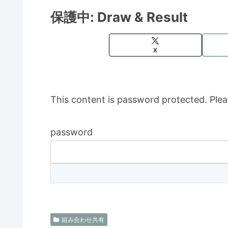
保護中: Draw & Result
X
This content is password protected. Plea
password
組み合わせ共有