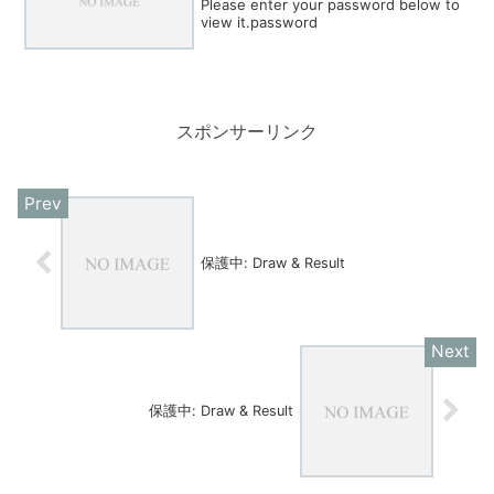
Please enter your password below to
view it.password
スポンサーリンク
保護中: Draw & Result
保護中: Draw & Result