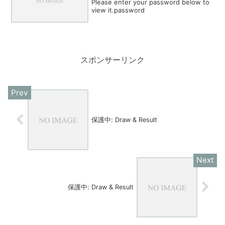
Please enter your password below to
view it.password
スポンサーリンク
保護中: Draw & Result
保護中: Draw & Result