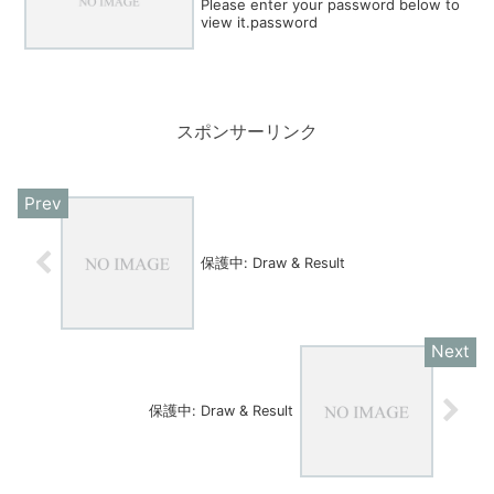
Please enter your password below to
view it.password
スポンサーリンク
保護中: Draw & Result
保護中: Draw & Result