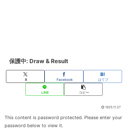
保護中: Draw & Result
X
Facebook
はてブ
LINE
コピー
1925.11.27
This content is password protected. Please enter your
password below to view it.