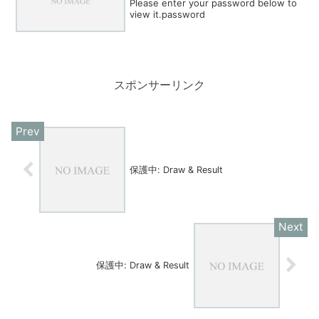
Please enter your password below to
view it.password
スポンサーリンク
保護中: Draw & Result
保護中: Draw & Result