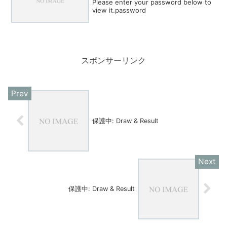
Please enter your password below to
view it.password
スポンサーリンク
保護中: Draw & Result
保護中: Draw & Result