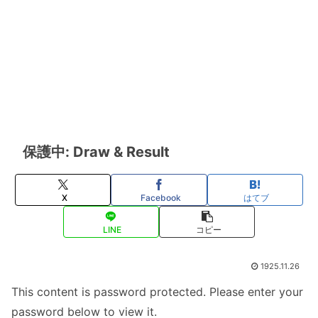
保護中: Draw & Result
X
Facebook
はてブ
LINE
コピー
1925.11.26
This content is password protected. Please enter your
password below to view it.