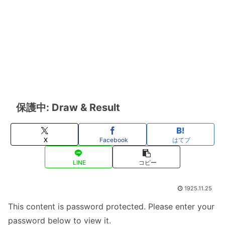
保護中: Draw & Result
X
Facebook
はてブ
LINE
コピー
1925.11.25
This content is password protected. Please enter your
password below to view it.