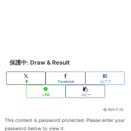
保護中: Draw & Result
X
Facebook
はてブ
LINE
コピー
1925.11.25
This content is password protected. Please enter your
password below to view it.