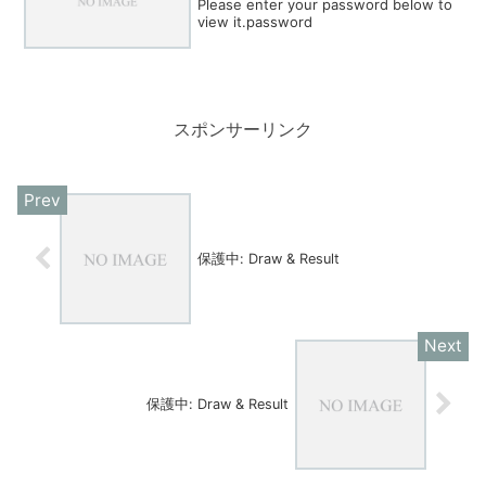
Please enter your password below to
view it.password
スポンサーリンク
保護中: Draw & Result
保護中: Draw & Result