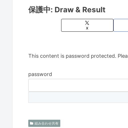
保護中: Draw & Result
X
This content is password protected. Plea
password
組み合わせ共有