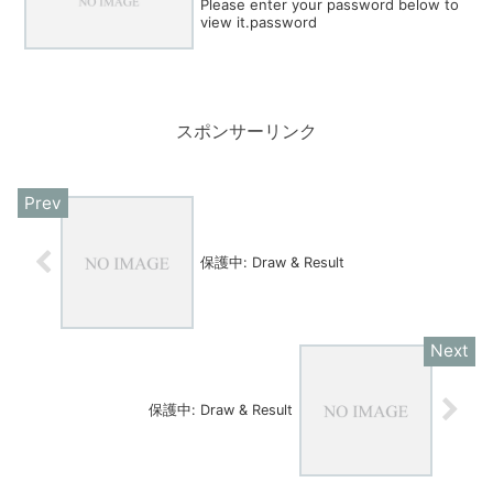
Please enter your password below to
view it.password
スポンサーリンク
保護中: Draw & Result
保護中: Draw & Result