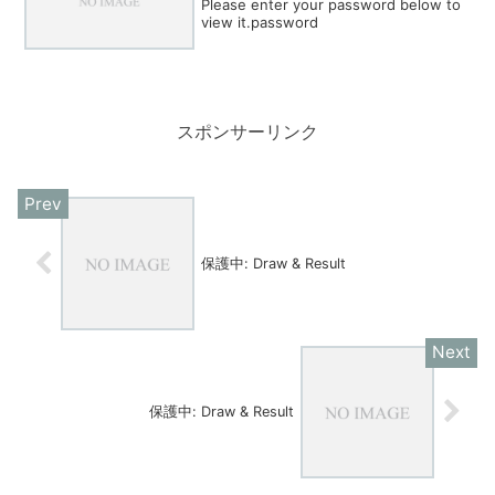
Please enter your password below to
view it.password
スポンサーリンク
保護中: Draw & Result
保護中: Draw & Result