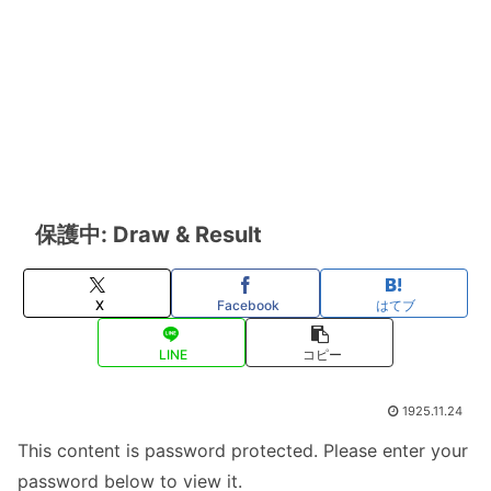
保護中: Draw & Result
X
Facebook
はてブ
LINE
コピー
1925.11.24
This content is password protected. Please enter your
password below to view it.