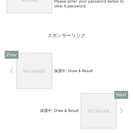
Please enter your password below to
view it.password
スポンサーリンク
保護中: Draw & Result
保護中: Draw & Result