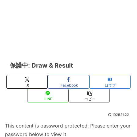
保護中: Draw & Result
X
Facebook
はてブ
LINE
コピー
1925.11.22
This content is password protected. Please enter your
password below to view it.