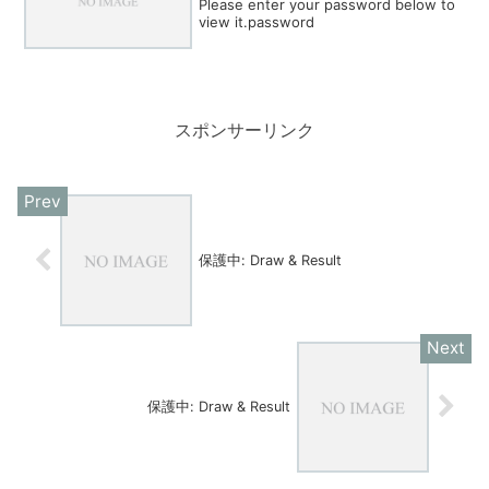
Please enter your password below to
view it.password
スポンサーリンク
保護中: Draw & Result
保護中: Draw & Result