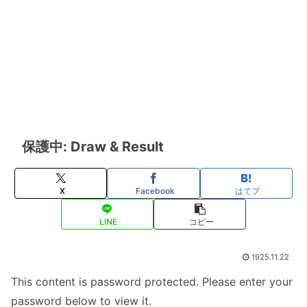
保護中: Draw & Result
X
Facebook
はてブ
LINE
コピー
1925.11.22
This content is password protected. Please enter your
password below to view it.