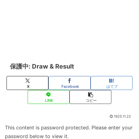
保護中: Draw & Result
X
Facebook
はてブ
LINE
コピー
1925.11.22
This content is password protected. Please enter your
password below to view it.