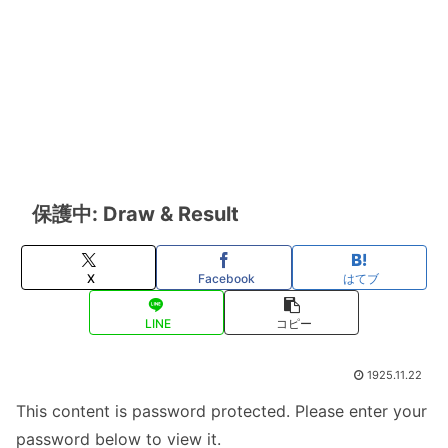
保護中: Draw & Result
X
Facebook
はてブ
LINE
コピー
1925.11.22
This content is password protected. Please enter your
password below to view it.