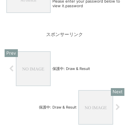
Please enter your password below to
view it.password
スポンサーリンク
保護中: Draw & Result
保護中: Draw & Result