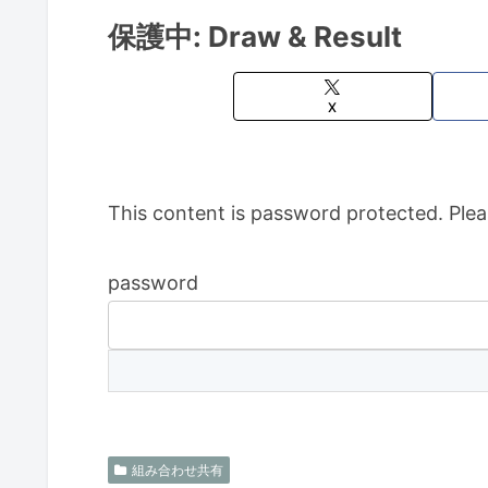
保護中: Draw & Result
X
This content is password protected. Plea
password
組み合わせ共有