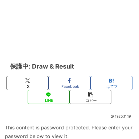
保護中: Draw & Result
X
Facebook
はてブ
LINE
コピー
1925.11.19
This content is password protected. Please enter your
password below to view it.