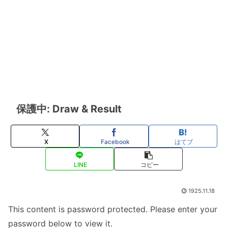
保護中: Draw & Result
X
Facebook
はてブ
LINE
コピー
1925.11.18
This content is password protected. Please enter your
password below to view it.